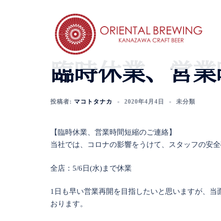
コ
ン
テ
ン
ツ
臨時休業、営業
へ
ス
キ
投稿者:
マコトタナカ
2020年4月4日
未分類
ッ
プ
【臨時休業、営業時間短縮のご連絡】
当社では、コロナの影響をうけて、スタッフの安全
全店：5/6日(水)まで休業
1日も早い営業再開を目指したいと思いますが、当
おります。