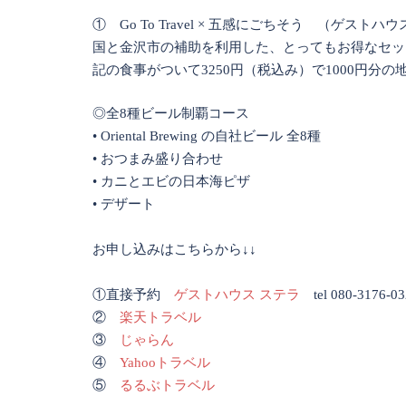
① Go To Travel × 五感にごちそう （ゲス
国と金沢市の補助を利用した、とってもお得なセッ
記の食事がついて3250円（税込み）で1000円分
◎全8種ビール制覇コース
• Oriental Brewing の自社ビール 全8種
• おつまみ盛り合わせ
• カニとエビの日本海ピザ
• デザート
お申し込みはこちらから↓↓
①直接予約
ゲストハウス ステラ
tel 080-3176-03
②
楽天トラベル
③
じゃらん
④
Yahooトラベル
⑤
るるぶトラベル