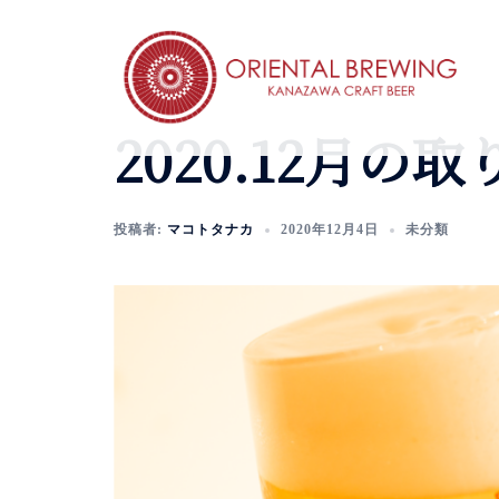
コ
ン
テ
ン
ツ
2020.12月の
へ
ス
キ
投稿者:
マコトタナカ
2020年12月4日
未分類
ッ
プ