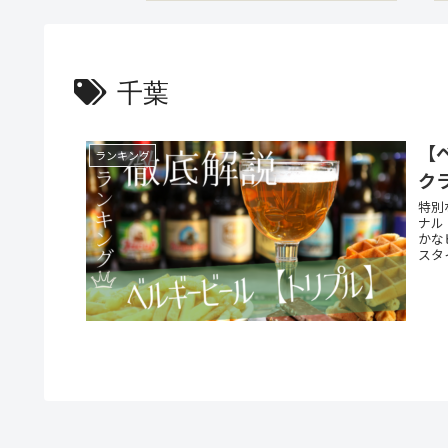
千葉
【
ランキング
ク
特別
ナル
かな
スタ