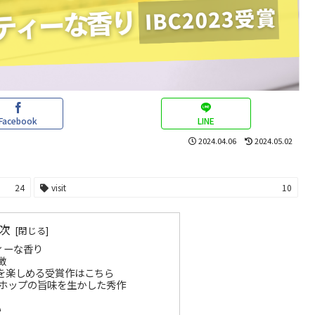
Facebook
LINE
2024.04.06
2024.05.02
24
visit
10
次
ィーな香り
徴
を楽しめる受賞作はこちら
ホップの旨味を生かした秀作
い