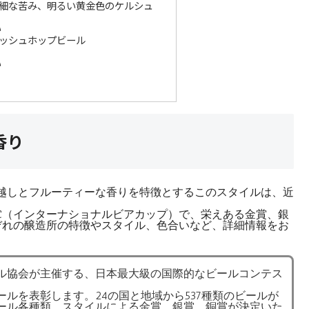
細な苦み、明るい黄金色のケルシュ
い
ッシュホップビール
い
香り
越しとフルーティーな香りを特徴とするこのスタイルは、近
IBC（インターナショナルビアカップ）で、栄えある金賞、銀
ぞれの醸造所の特徴やスタイル、色合いなど、詳細情報をお
ル協会が主催する、日本最大級の国際的なビールコンテス
ルを表彰します。24の国と地域から537種類のビールが
ール各種類、スタイルによる金賞、銀賞、銅賞が決定いた