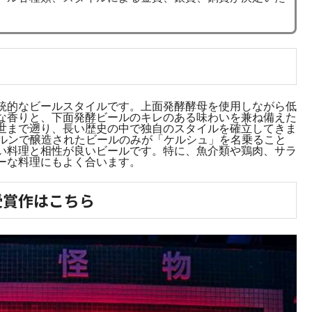
統的なビールスタイルです。上面発酵酵母を使用しながら低
な香りと、下面発酵ビールのキレのある味わいを兼ね備えた
世まで遡り、長い歴史の中で独自のスタイルを確立してきま
ケルンで醸造されたビールのみが「ケルシュ」を名乗ること
い料理と相性が良いビールです。特に、魚介類や鶏肉、サラ
ーな料理にもよく合います。
受賞作はこちら