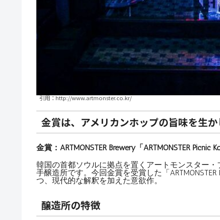
引用：http://www.artmonster.co.kr/
金賞は、アメリカンホップの旨味を生か
金賞：ARTMONSTER Brewery「ARTMONSTER Picnic K
韓国の首都ソウルに拠点を置くアートモンスター・
手醸造所です。今回金賞を受賞した「ARTMONSTER P
つ、現代的な解釈を加えた意欲作。
醸造所の特徴