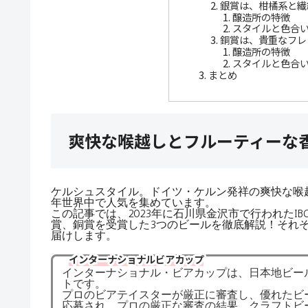
銀賞は、柑橘系と繊
醸造所の特徴
スタイルと色合
銅賞は、貴重なフレ
醸造所の特徴
スタイルと色合
まとめ
爽快な喉越しとフルーティーな
ケルシュスタイル。ドイツ・ケルン発祥の爽快な喉
年世界中で人気を集めています。
この記事では、2023年に石川県金沢市で行われた
賞、銅賞を受賞した3つのビールを徹底解説！それ
届けします。
インターナショナルビアカップ
インターナショナル・ビアカップは、日本地ビー
トです。
プロのビアテイスターが厳正に審査し、優れたビー
応募され、プロの厳正な審査の結果、クラフトビ