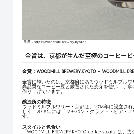
引用：https://woodmill-brewery.kyoto/
金賞は、京都が生んだ至極のコーヒービ
金賞：WOODMILL BREWERY.KYOTO – WOODMILL BREWE
金賞に輝いたのは、京都府にあるウッドミルブルワリー・京都の「W
高品質なコーヒー豆と厳選された麦芽を使い、丁寧
作り上げています。
醸造所の特徴
ウッドミルブルワリー・京都は、2016年に設立さ
しく、2019年には「ジャパン・クラフト・ビア・
す。
スタイルと色合い
「WOODMILL BREWERY.KYOTO coffee 