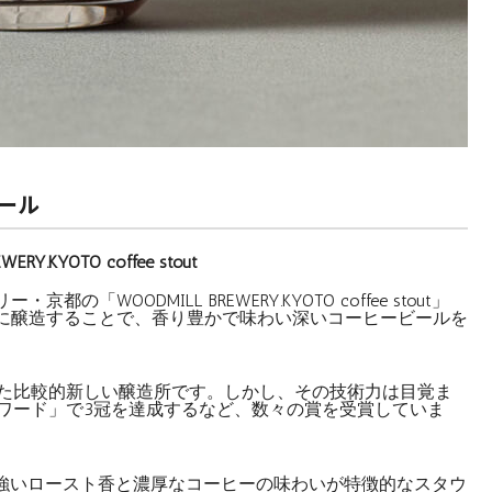
ール
RY.KYOTO coffee stout
OODMILL BREWERY.KYOTO coffee stout」
に醸造することで、香り豊かで味わい深いコーヒービールを
れた比較的新しい醸造所です。しかし、その技術力は目覚ま
アワード」で3冠を達成するなど、数々の賞を受賞していま
stout」は、力強いロースト香と濃厚なコーヒーの味わいが特徴的なスタウ